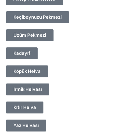
Keçiboynuzu Pekmezi
Üzüm Pekmezi
Kadayıf
Köpük Helva
İrmik Helvası
Kıtır Helva
Yaz Helvası