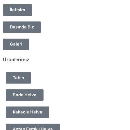
İletişim
Basında Biz
Galeri
Ürünlerimiz
Tahin
Sade Helva
Kakaolu Helva
Antep Fıstıklı Helva