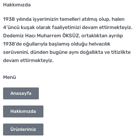
e
t
t
Hakkımızda
b
a
s
o
g
a
1938 yılında işyerimizin temelleri atılmış olup, halen
o
r
p
4’üncü kuşak olarak faaliyetimizi devam ettirmekteyiz.
k
a
p
Dedemiz Hacı Muharrem ÖKSÜZ, ortaklıktan ayrılıp
m
1938’de oğullarıyla başlamış olduğu helvacılık
serüvenini, dünden bugüne aynı doğallıkta ve titizlikte
devam ettirmekteyiz.
Menü
Anasayfa
Hakkımızda
Ürünlerimiz