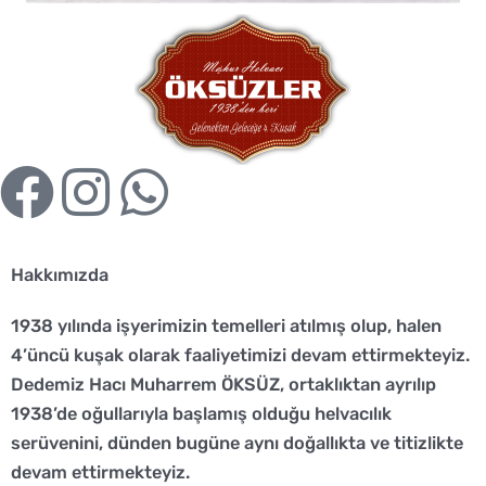
F
I
W
a
n
h
Hakkımızda
c
s
a
1938 yılında işyerimizin temelleri atılmış olup, halen
e
t
t
4’üncü kuşak olarak faaliyetimizi devam ettirmekteyiz.
Dedemiz Hacı Muharrem ÖKSÜZ, ortaklıktan ayrılıp
b
a
s
1938’de oğullarıyla başlamış olduğu helvacılık
o
g
a
serüvenini, dünden bugüne aynı doğallıkta ve titizlikte
devam ettirmekteyiz.