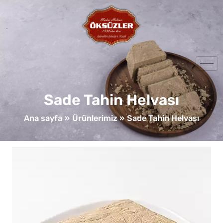
İçeriğe
atla
Sade Tahin Helvası
Ana sayfa
Ürünlerimiz
Sade Tahin Helvası