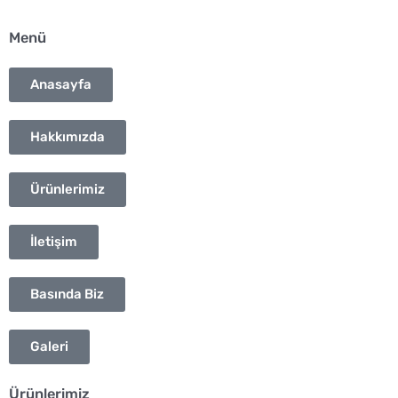
o
r
p
Menü
k
a
p
Anasayfa
m
Hakkımızda
Ürünlerimiz
İletişim
Basında Biz
Galeri
Ürünlerimiz