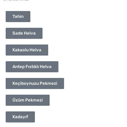
Tahin
Sade Helva
Kakaolu Helva
Antep Fıstıklı Helva
Keçiboynuzu Pekmezi
Üzüm Pekmezi
Kadayıf