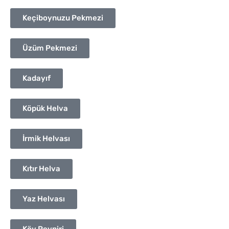
Keçiboynuzu Pekmezi
Üzüm Pekmezi
Kadayıf
Köpük Helva
İrmik Helvası
Kıtır Helva
Yaz Helvası