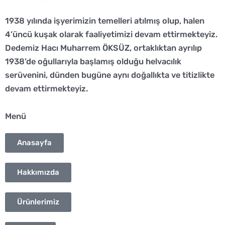
c
s
a
1938 yılında işyerimizin temelleri atılmış olup, halen
e
t
t
4’üncü kuşak olarak faaliyetimizi devam ettirmekteyiz.
Dedemiz Hacı Muharrem ÖKSÜZ, ortaklıktan ayrılıp
b
a
s
1938’de oğullarıyla başlamış olduğu helvacılık
o
g
a
serüvenini, dünden bugüne aynı doğallıkta ve titizlikte
devam ettirmekteyiz.
o
r
p
Menü
k
a
p
Anasayfa
m
Hakkımızda
Ürünlerimiz