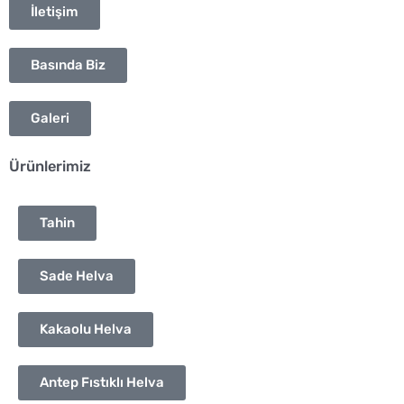
İletişim
Basında Biz
Galeri
Ürünlerimiz
Tahin
Sade Helva
Kakaolu Helva
Antep Fıstıklı Helva