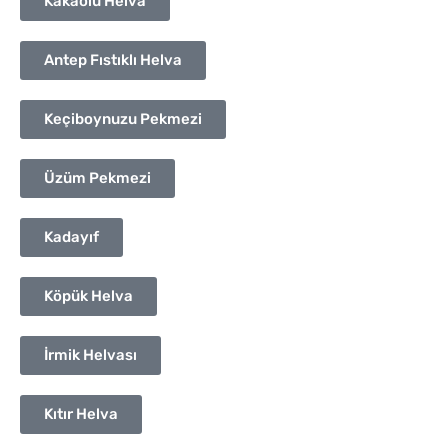
Kakaolu Helva
Antep Fıstıklı Helva
Keçiboynuzu Pekmezi
Üzüm Pekmezi
Kadayıf
Köpük Helva
İrmik Helvası
Kıtır Helva