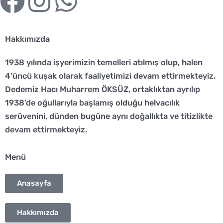
F
I
W
a
n
h
Hakkımızda
c
s
a
1938 yılında işyerimizin temelleri atılmış olup, halen
e
t
t
4’üncü kuşak olarak faaliyetimizi devam ettirmekteyiz.
Dedemiz Hacı Muharrem ÖKSÜZ, ortaklıktan ayrılıp
b
a
s
1938’de oğullarıyla başlamış olduğu helvacılık
o
g
a
serüvenini, dünden bugüne aynı doğallıkta ve titizlikte
devam ettirmekteyiz.
o
r
p
Menü
k
a
p
Anasayfa
m
Hakkımızda