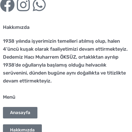
F
I
W
a
n
h
Hakkımızda
c
s
a
1938 yılında işyerimizin temelleri atılmış olup, halen
e
t
t
4’üncü kuşak olarak faaliyetimizi devam ettirmekteyiz.
Dedemiz Hacı Muharrem ÖKSÜZ, ortaklıktan ayrılıp
b
a
s
1938’de oğullarıyla başlamış olduğu helvacılık
o
g
a
serüvenini, dünden bugüne aynı doğallıkta ve titizlikte
devam ettirmekteyiz.
o
r
p
Menü
k
a
p
Anasayfa
m
Hakkımızda