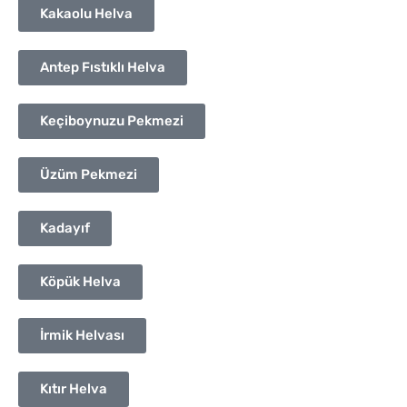
Kakaolu Helva
Antep Fıstıklı Helva
Keçiboynuzu Pekmezi
Üzüm Pekmezi
Kadayıf
Köpük Helva
İrmik Helvası
Kıtır Helva